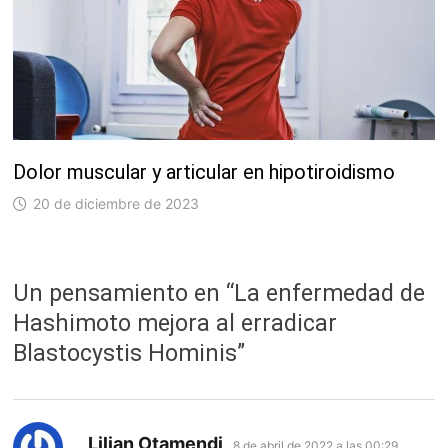
Dolor muscular y articular en hipotiroidismo
20 de diciembre de 2023
Un pensamiento en “
La enfermedad de
Hashimoto mejora al erradicar
Blastocystis Hominis
”
dice:
Lilian Otamendi
8 de abril de 2022 a las 00:29