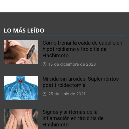
LO MÁS LEÍDO
Cómo frenar la caída de cabello en
hipotiroidismo y tiroiditis de
Hashimoto
15 de diciembre de 2023
Mi vida sin tiroides: Suplementos
post tiroidectomía
25 de junio de 2021
Signos y síntomas de la
inflamación en tiroiditis de
Hashimoto