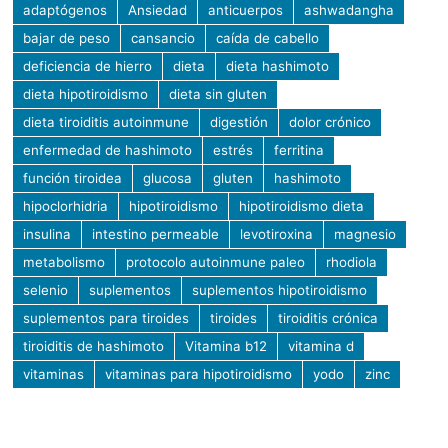
adaptógenos
Ansiedad
anticuerpos
ashwadangha
bajar de peso
cansancio
caída de cabello
deficiencia de hierro
dieta
dieta hashimoto
dieta hipotiroidismo
dieta sin gluten
dieta tiroiditis autoinmune
digestión
dolor crónico
enfermedad de hashimoto
estrés
ferritina
función tiroidea
glucosa
gluten
hashimoto
hipoclorhidria
hipotiroidismo
hipotiroidismo dieta
insulina
intestino permeable
levotiroxina
magnesio
metabolismo
protocolo autoinmune paleo
rhodiola
selenio
suplementos
suplementos hipotiroidismo
suplementos para tiroides
tiroides
tiroiditis crónica
tiroiditis de hashimoto
Vitamina b12
vitamina d
vitaminas
vitaminas para hipotiroidismo
yodo
zinc