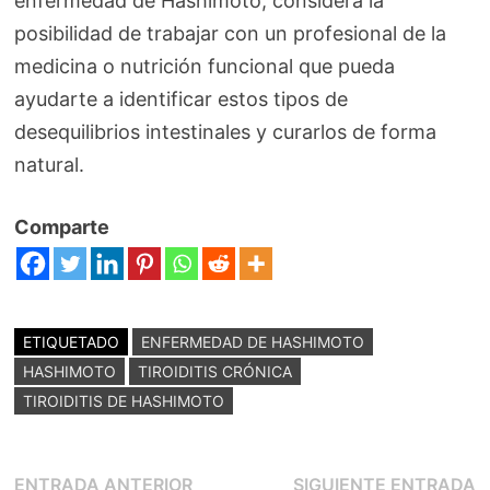
enfermedad de Hashimoto, considera la
posibilidad de trabajar con un profesional de la
medicina o nutrición funcional que pueda
ayudarte a identificar estos tipos de
desequilibrios intestinales y curarlos de forma
natural.
Comparte
ETIQUETADO
ENFERMEDAD DE HASHIMOTO
HASHIMOTO
TIROIDITIS CRÓNICA
TIROIDITIS DE HASHIMOTO
Navegación
Entrada
E
ENTRADA ANTERIOR
SIGUIENTE ENTRADA