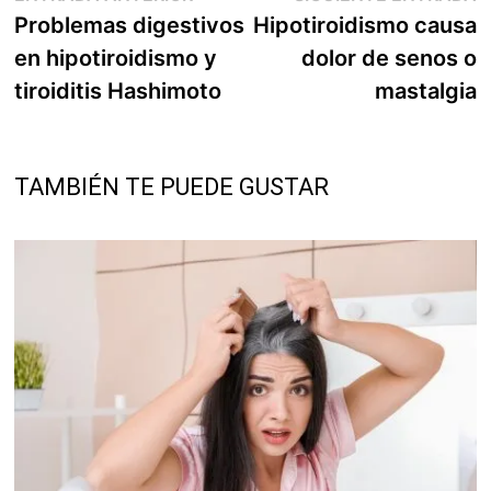
anterior:
s
Problemas digestivos
Hipotiroidismo causa
de
en hipotiroidismo y
dolor de senos o
entradas
tiroiditis Hashimoto
mastalgia
TAMBIÉN TE PUEDE GUSTAR