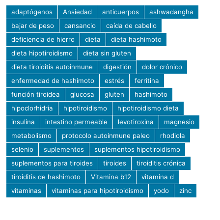
adaptógenos
Ansiedad
anticuerpos
ashwadangha
bajar de peso
cansancio
caída de cabello
deficiencia de hierro
dieta
dieta hashimoto
dieta hipotiroidismo
dieta sin gluten
dieta tiroiditis autoinmune
digestión
dolor crónico
enfermedad de hashimoto
estrés
ferritina
función tiroidea
glucosa
gluten
hashimoto
hipoclorhidria
hipotiroidismo
hipotiroidismo dieta
insulina
intestino permeable
levotiroxina
magnesio
metabolismo
protocolo autoinmune paleo
rhodiola
selenio
suplementos
suplementos hipotiroidismo
suplementos para tiroides
tiroides
tiroiditis crónica
tiroiditis de hashimoto
Vitamina b12
vitamina d
vitaminas
vitaminas para hipotiroidismo
yodo
zinc