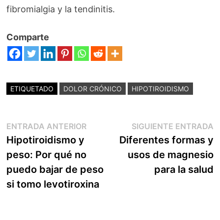
fibromialgia y la tendinitis.
Comparte
ETIQUETADO
DOLOR CRÓNICO
HIPOTIROIDISMO
Navegación
Entrada
E
ENTRADA ANTERIOR
SIGUIENTE ENTRADA
anterior:
s
Hipotiroidismo y
Diferentes formas y
de
peso: Por qué no
usos de magnesio
entradas
puedo bajar de peso
para la salud
si tomo levotiroxina