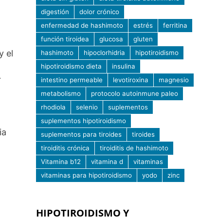
digestión
dolor crónico
enfermedad de hashimoto
estrés
ferritina
función tiroidea
glucosa
gluten
y el
hashimoto
hipoclorhidria
hipotiroidismo
hipotiroidismo dieta
insulina
r
intestino permeable
levotiroxina
magnesio
metabolismo
protocolo autoinmune paleo
rhodiola
selenio
suplementos
suplementos hipotiroidismo
ia
suplementos para tiroides
tiroides
tiroiditis crónica
tiroiditis de hashimoto
Vitamina b12
vitamina d
vitaminas
vitaminas para hipotiroidismo
yodo
zinc
HIPOTIROIDISMO Y