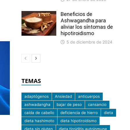
Beneficios de
Ashwagandha para
aliviar los síntomas de
hipotiroidismo
5 de diciembre de 2024
TEMAS
adaptógenos
Ansiedad
anticuerpos
ashwadangha
bajar de peso
cansancio
caída de cabello
deficiencia de hierro
dieta
dieta hashimoto
dieta hipotiroidismo
dieta sin gluten
dieta tiroiditis autoinmune