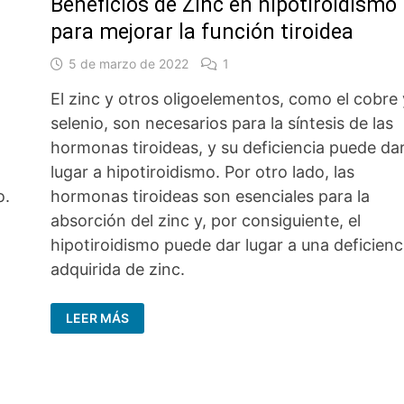
Beneficios de Zinc en hipotiroidismo
para mejorar la función tiroidea
5 de marzo de 2022
1
El zinc y otros oligoelementos, como el cobre 
selenio, son necesarios para la síntesis de las
hormonas tiroideas, y su deficiencia puede da
lugar a hipotiroidismo. Por otro lado, las
o.
hormonas tiroideas son esenciales para la
absorción del zinc y, por consiguiente, el
hipotiroidismo puede dar lugar a una deficienc
adquirida de zinc.
BENEFICIOS
LEER MÁS
DE
ZINC
EN
HIPOTIROIDISMO
PARA
MEJORAR
LA