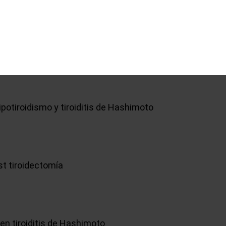
ipotiroidismo y tiroiditis de Hashimoto
st tiroidectomía
en tiroiditis de Hashimoto