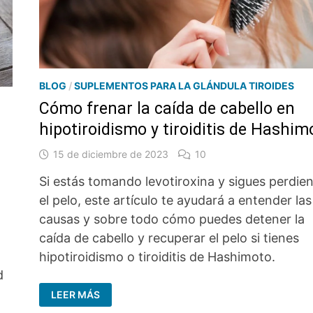
BLOG
/
SUPLEMENTOS PARA LA GLÁNDULA TIROIDES
Cómo frenar la caída de cabello en
hipotiroidismo y tiroiditis de Hashim
15 de diciembre de 2023
10
Si estás tomando levotiroxina y sigues perdie
el pelo, este artículo te ayudará a entender las
causas y sobre todo cómo puedes detener la
o
caída de cabello y recuperar el pelo si tienes
hipotiroidismo o tiroiditis de Hashimoto.
d
CÓMO
LEER MÁS
FRENAR
LA