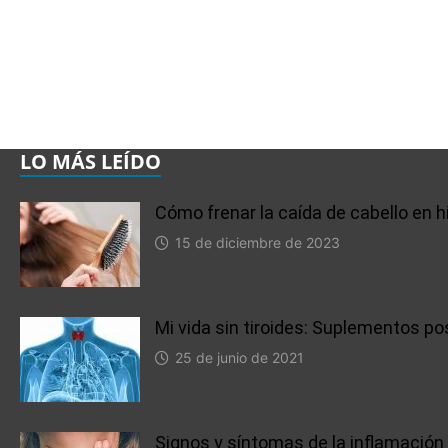
LO MÁS LEÍDO
Cómo frenar la caída de cabello en h
15 de diciembre de 2023
Mi vida sin tiroides: Suplementos po
25 de junio de 2021
Signos y síntomas de la inflamación 