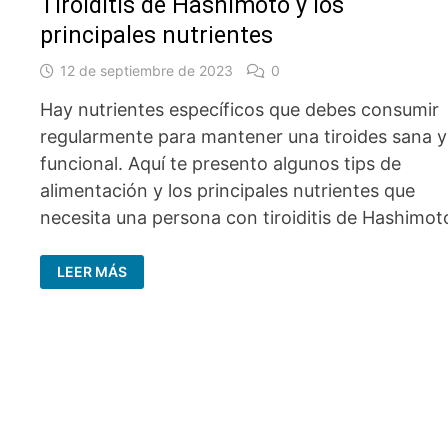
Tiroiditis de Hashimoto y los
principales nutrientes
12 de septiembre de 2023
0
Hay nutrientes específicos que debes consumir
regularmente para mantener una tiroides sana y
funcional. Aquí te presento algunos tips de
alimentación y los principales nutrientes que
necesita una persona con tiroiditis de Hashimot
TIROIDITIS
LEER MÁS
DE
HASHIMOTO
Y
LOS
PRINCIPALES
NUTRIENTES