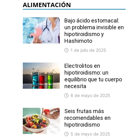
ALIMENTACIÓN
Bajo ácido estomacal:
un problema invisible en
hipotiroidismo y
Hashimoto
1 de julio de 2025
Electrolitos en
hipotiroidismo: un
equilibrio que tu cuerpo
necesita
6 de mayo de 2025
Seis frutas más
recomendables en
hipotiroidismo
5 de mayo de 2025