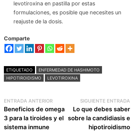
levotiroxina en pastilla por estas
formulaciones, es posible que necesites un
reajuste de la dosis.
Comparte
ETIQUETADO
ENFERMEDAD DE HASHIMOTO
HIPOTIROIDISMO
LEVOTIROXINA
Navegación
Entrada
E
ENTRADA ANTERIOR
SIGUIENTE ENTRADA
anterior:
s
Beneficios de omega
Lo que debes saber
de
3 para la tiroides y el
sobre la candidiasis e
entradas
sistema inmune
hipotiroidismo