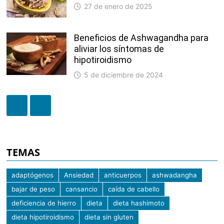
27 de enero de 2025
Beneficios de Ashwagandha para
aliviar los síntomas de
hipotiroidismo
5 de diciembre de 2024
TEMAS
adaptógenos
Ansiedad
anticuerpos
ashwadangha
bajar de peso
cansancio
caída de cabello
deficiencia de hierro
dieta
dieta hashimoto
dieta hipotiroidismo
dieta sin gluten