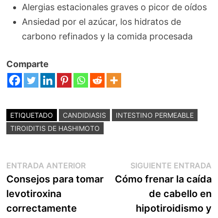
Alergias estacionales graves o picor de oídos
Ansiedad por el azúcar, los hidratos de
carbono refinados y la comida procesada
Comparte
ETIQUETADO
CANDIDIASIS
INTESTINO PERMEABLE
TIROIDITIS DE HASHIMOTO
Navegación
Entrada
E
ENTRADA ANTERIOR
SIGUIENTE ENTRADA
anterior:
s
Consejos para tomar
Cómo frenar la caída
de
levotiroxina
de cabello en
entradas
correctamente
hipotiroidismo y