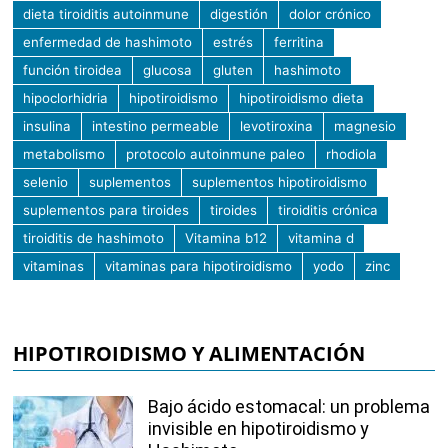
dieta tiroiditis autoinmune
digestión
dolor crónico
enfermedad de hashimoto
estrés
ferritina
función tiroidea
glucosa
gluten
hashimoto
hipoclorhidria
hipotiroidismo
hipotiroidismo dieta
insulina
intestino permeable
levotiroxina
magnesio
metabolismo
protocolo autoinmune paleo
rhodiola
selenio
suplementos
suplementos hipotiroidismo
suplementos para tiroides
tiroides
tiroiditis crónica
tiroiditis de hashimoto
Vitamina b12
vitamina d
vitaminas
vitaminas para hipotiroidismo
yodo
zinc
HIPOTIROIDISMO Y ALIMENTACIÓN
Bajo ácido estomacal: un problema
invisible en hipotiroidismo y