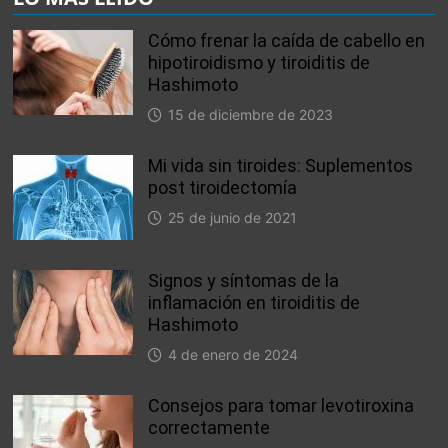
Cómo frenar la caída de cabello en
hipotiroidismo y tiroiditis de
Hashimoto
15 de diciembre de 2023
Mi vida sin tiroides: Suplementos
post tiroidectomía
25 de junio de 2021
Signos y síntomas de la
inflamación en tiroiditis de
Hashimoto
4 de enero de 2024
Consejos para tomar levotiroxina
correctamente