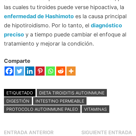
las cuales tu tiroides puede verse hipoactiva, la
enfermedad de Hashimoto
es la causa principal
de hipotiroidismo. Por lo tanto, el
diagnóstico
preciso
y a tiempo puede cambiar el enfoque al
tratamiento y mejorar la condición.
Comparte
ETIQUETADO
DIETA TIROIDITIS AUTOINMUNE
DIGESTIÓN
INTESTINO PERMEABLE
PROTOCOLO AUTOINMUNE PALEO
VITAMINAS
Navegación
Entrada
E
ENTRADA ANTERIOR
SIGUIENTE ENTRADA