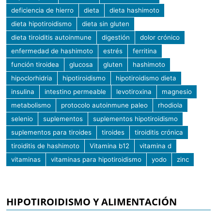
deficiencia de hierro
dieta
dieta hashimoto
dieta hipotiroidismo
dieta sin gluten
dieta tiroiditis autoinmune
digestión
dolor crónico
enfermedad de hashimoto
estrés
ferritina
función tiroidea
glucosa
gluten
hashimoto
hipoclorhidria
hipotiroidismo
hipotiroidismo dieta
insulina
intestino permeable
levotiroxina
magnesio
metabolismo
protocolo autoinmune paleo
rhodiola
selenio
suplementos
suplementos hipotiroidismo
suplementos para tiroides
tiroides
tiroiditis crónica
tiroiditis de hashimoto
Vitamina b12
vitamina d
vitaminas
vitaminas para hipotiroidismo
yodo
zinc
HIPOTIROIDISMO Y ALIMENTACIÓN