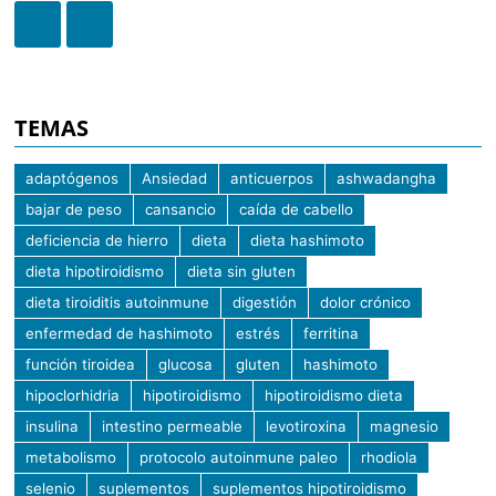
TEMAS
adaptógenos
Ansiedad
anticuerpos
ashwadangha
bajar de peso
cansancio
caída de cabello
deficiencia de hierro
dieta
dieta hashimoto
dieta hipotiroidismo
dieta sin gluten
dieta tiroiditis autoinmune
digestión
dolor crónico
enfermedad de hashimoto
estrés
ferritina
función tiroidea
glucosa
gluten
hashimoto
hipoclorhidria
hipotiroidismo
hipotiroidismo dieta
insulina
intestino permeable
levotiroxina
magnesio
metabolismo
protocolo autoinmune paleo
rhodiola
selenio
suplementos
suplementos hipotiroidismo