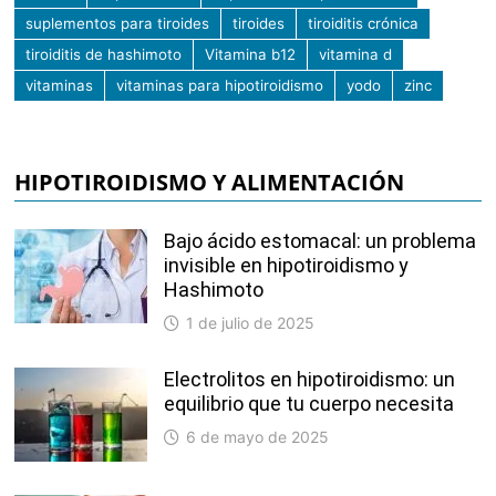
suplementos para tiroides
tiroides
tiroiditis crónica
tiroiditis de hashimoto
Vitamina b12
vitamina d
vitaminas
vitaminas para hipotiroidismo
yodo
zinc
HIPOTIROIDISMO Y ALIMENTACIÓN
Bajo ácido estomacal: un problema
invisible en hipotiroidismo y
Hashimoto
1 de julio de 2025
Electrolitos en hipotiroidismo: un
equilibrio que tu cuerpo necesita
6 de mayo de 2025