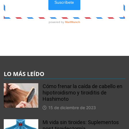
LO MÁS LEÍDO
Cómo frenar la caída de cabello en
hipotiroidismo y tiroiditis de
Hashimoto
15 de diciembre de 2023
Mi vida sin tiroides: Suplementos
post tiroidectomía