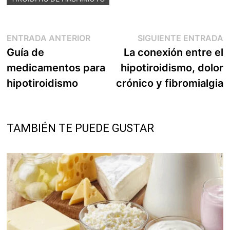
Navegación
Entrada
E
ENTRADA ANTERIOR
SIGUIENTE ENTRADA
anterior:
s
Guía de
La conexión entre el
de
medicamentos para
hipotiroidismo, dolor
entradas
hipotiroidismo
crónico y fibromialgia
TAMBIÉN TE PUEDE GUSTAR