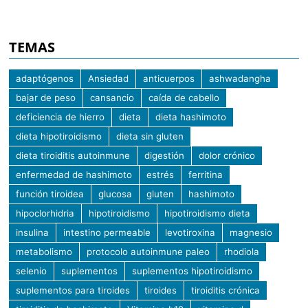
TEMAS
adaptógenos
Ansiedad
anticuerpos
ashwadangha
bajar de peso
cansancio
caída de cabello
deficiencia de hierro
dieta
dieta hashimoto
dieta hipotiroidismo
dieta sin gluten
dieta tiroiditis autoinmune
digestión
dolor crónico
enfermedad de hashimoto
estrés
ferritina
función tiroidea
glucosa
gluten
hashimoto
hipoclorhidria
hipotiroidismo
hipotiroidismo dieta
insulina
intestino permeable
levotiroxina
magnesio
metabolismo
protocolo autoinmune paleo
rhodiola
selenio
suplementos
suplementos hipotiroidismo
suplementos para tiroides
tiroides
tiroiditis crónica