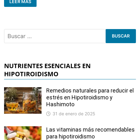
LEER MÁS
VIDA
SIN
TIROIDES:
SUPLEMENTOS
POST
TIROIDECTOMÍA
Buscar:
NUTRIENTES ESENCIALES EN
HIPOTIROIDISMO
Remedios naturales para reducir el
estrés en Hipotiroidismo y
Hashimoto
31 de enero de 2025
Las vitaminas más recomendables
para hipotiroidismo