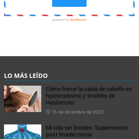
LO MÁS LEÍDO
Cómo frenar la caída de cabello en
hipotiroidismo y tiroiditis de
Hashimoto
15 de diciembre de 2023
Mi vida sin tiroides: Suplementos
post tiroidectomía