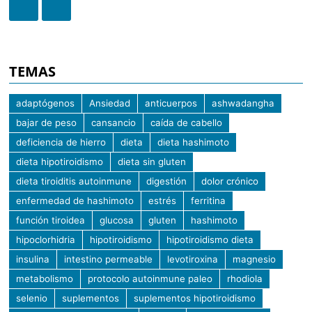
TEMAS
adaptógenos
Ansiedad
anticuerpos
ashwadangha
bajar de peso
cansancio
caída de cabello
deficiencia de hierro
dieta
dieta hashimoto
dieta hipotiroidismo
dieta sin gluten
dieta tiroiditis autoinmune
digestión
dolor crónico
enfermedad de hashimoto
estrés
ferritina
función tiroidea
glucosa
gluten
hashimoto
hipoclorhidria
hipotiroidismo
hipotiroidismo dieta
insulina
intestino permeable
levotiroxina
magnesio
metabolismo
protocolo autoinmune paleo
rhodiola
selenio
suplementos
suplementos hipotiroidismo