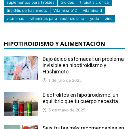
suplementos para tiroides
tiroides
tiroiditis crónica
tiroiditis de hashimoto
Vitamina b12
vitamina d
vitaminas
vitaminas para hipotiroidismo
yodo
zinc
HIPOTIROIDISMO Y ALIMENTACIÓN
Bajo ácido estomacal: un problema
invisible en hipotiroidismo y
Hashimoto
1 de julio de 2025
Electrolitos en hipotiroidismo: un
equilibrio que tu cuerpo necesita
6 de mayo de 2025
Seis frutas más recomendables en