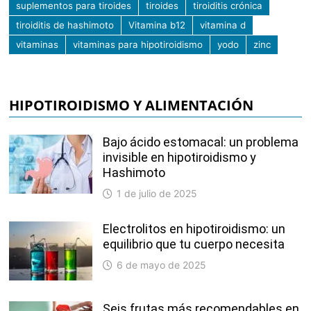
suplementos para tiroides
tiroides
tiroiditis crónica
tiroiditis de hashimoto
Vitamina b12
vitamina d
vitaminas
vitaminas para hipotiroidismo
yodo
zinc
HIPOTIROIDISMO Y ALIMENTACIÓN
Bajo ácido estomacal: un problema
invisible en hipotiroidismo y
Hashimoto
1 de julio de 2025
Electrolitos en hipotiroidismo: un
equilibrio que tu cuerpo necesita
6 de mayo de 2025
Seis frutas más recomendables en