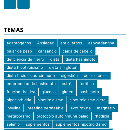
TEMAS
adaptógenos
Ansiedad
anticuerpos
ashwadangha
bajar de peso
cansancio
caída de cabello
deficiencia de hierro
dieta
dieta hashimoto
dieta hipotiroidismo
dieta sin gluten
dieta tiroiditis autoinmune
digestión
dolor crónico
enfermedad de hashimoto
estrés
ferritina
función tiroidea
glucosa
gluten
hashimoto
hipoclorhidria
hipotiroidismo
hipotiroidismo dieta
insulina
intestino permeable
levotiroxina
magnesio
metabolismo
protocolo autoinmune paleo
rhodiola
selenio
suplementos
suplementos hipotiroidismo