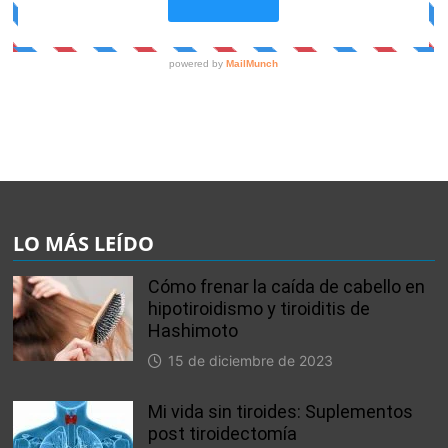
LO MÁS LEÍDO
Cómo frenar la caída de cabello en
hipotiroidismo y tiroiditis de
Hashimoto
15 de diciembre de 2023
Mi vida sin tiroides: Suplementos
post tiroidectomía