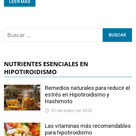
LEER MÁS
Y
LA
FATIGA
ADRENAL:
¿REALIDAD
O
MITO?
Buscar:
NUTRIENTES ESENCIALES EN
HIPOTIROIDISMO
Remedios naturales para reducir el
estrés en Hipotiroidismo y
Hashimoto
31 de enero de 2025
Las vitaminas más recomendables
para hipotiroidismo